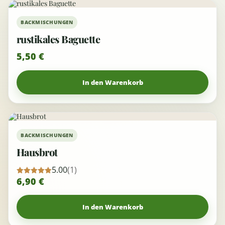
BACKMISCHUNGEN
rustikales Baguette
5,50
€
In den Warenkorb
BACKMISCHUNGEN
Hausbrot
5.00
(1)
6,90
€
Bewertet
mit
5.00
von 5
In den Warenkorb