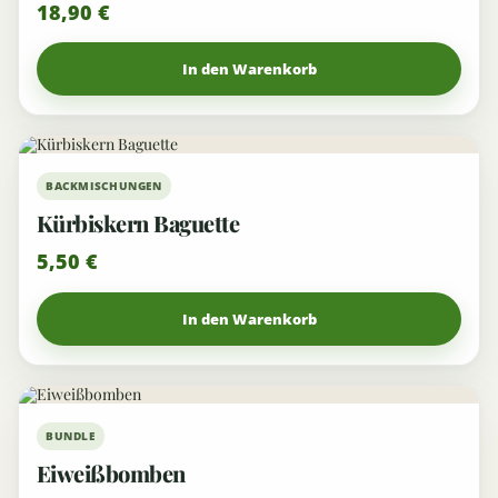
18,90
€
Bewertet
mit
5.00
von 5
In den Warenkorb
BACKMISCHUNGEN
Kürbiskern Baguette
5,50
€
In den Warenkorb
10%
BUNDLE
Eiweißbomben