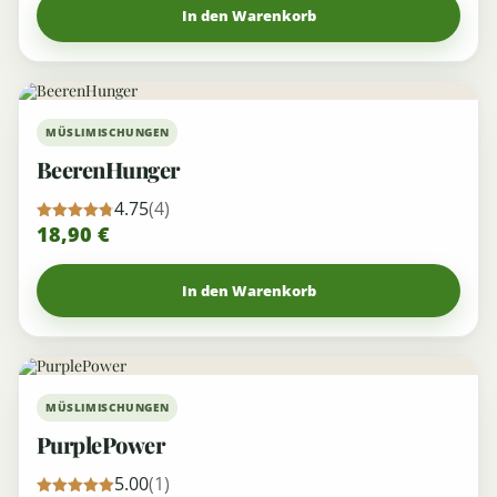
In den Warenkorb
MÜSLIMISCHUNGEN
BeerenHunger
4.75
(4)
18,90
€
Bewertet
mit
4.75
von 5
In den Warenkorb
MÜSLIMISCHUNGEN
PurplePower
5.00
(1)