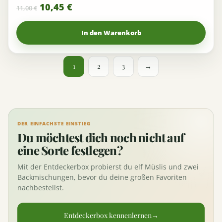
10,45
€
11,00
€
In den Warenkorb
1
2
3
→
DER EINFACHSTE EINSTIEG
Du möchtest dich noch nicht auf
eine Sorte festlegen?
Mit der Entdeckerbox probierst du elf Müslis und zwei
Backmischungen, bevor du deine großen Favoriten
nachbestellst.
Entdeckerbox kennenlernen
→