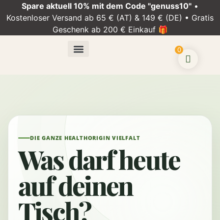
Spare aktuell 10% mit dem Code "genuss10"
•
Kostenloser Versand ab 65 € (AT) & 149 € (DE) • Gratis
Geschenk ab 200 € Einkauf 🎁
0
Über uns
Mein Konto
DIE GANZE HEALTHORIGIN VIELFALT
Was darf heute
auf deinen
Tisch?