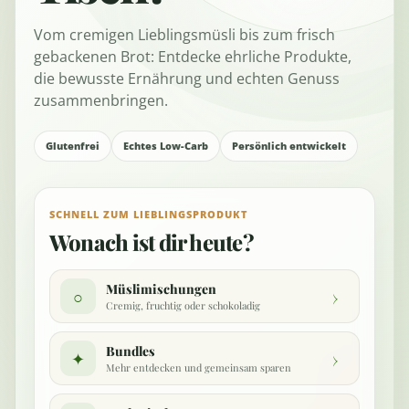
Vom cremigen Lieblingsmüsli bis zum frisch
gebackenen Brot: Entdecke ehrliche Produkte,
die bewusste Ernährung und echten Genuss
zusammenbringen.
Glutenfrei
Echtes Low-Carb
Persönlich entwickelt
SCHNELL ZUM LIEBLINGSPRODUKT
Wonach ist dir heute?
Müslimischungen
›
○
Cremig, fruchtig oder schokoladig
Bundles
›
✦
Mehr entdecken und gemeinsam sparen