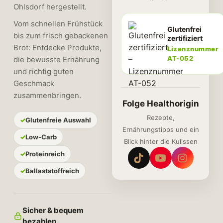
Ohlsdorf hergestellt.
Vom schnellen Frühstück
Glutenfrei
bis zum frisch gebackenen
zertifiziert
Brot: Entdecke Produkte,
Lizenznummer
AT-052
die bewusste Ernährung
und richtig guten
Geschmack
zusammenbringen.
Folge Healthorigin
Rezepte,
Glutenfreie Auswahl
Ernährungstipps und ein
Low-Carb
Blick hinter die Kulissen
Proteinreich
Ballaststoffreich
Sicher & bequem
bezahlen