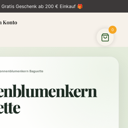
• Gratis Geschenk ab 200 € Einkauf 🎁
n Konto
0
Sonnenblumenkern Baguette
enblumenkern
tte