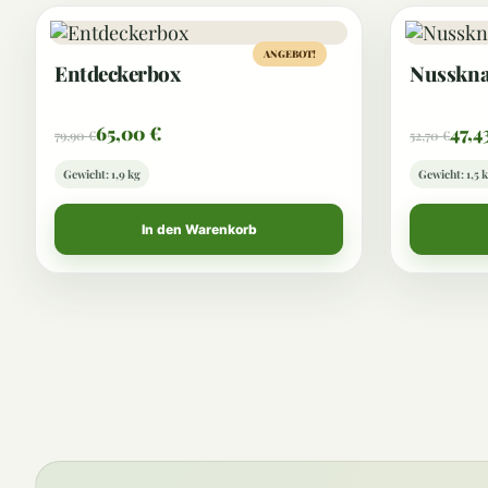
ANGEBOT!
Entdeckerbox
Nusskna
65,00
€
47,4
79,90
€
52,70
€
Gewicht: 1,9 kg
Gewicht: 1,5 
In den Warenkorb