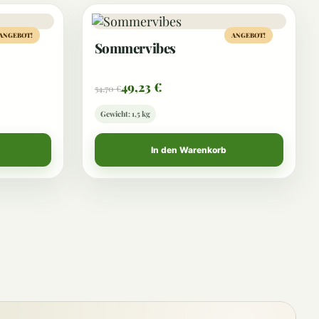
ANGEBOT!
ANGEBOT!
Sommervibes
49,23
€
54,70
€
Gewicht: 1,5 kg
In den Warenkorb