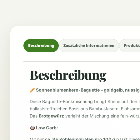
Beschreibung
Zusätzliche Informationen
Produkt
Beschreibung
🥖 Sonnenblumenkern-Baguette – goldgelb, nussig,
Diese Baguette-Backmischung bringt Sonne auf den T
ballaststoffreichen Basis aus Bambusfasern, Flohsa
Das
Brotgewürz
verleiht der Mischung eine fein-wür
🥥 Low Carb:
Mit nur
ca. 3 g Kohlenhydraten pro 100 g
passt diese