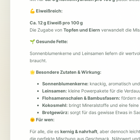
💪 Eiweißreich:
Ca. 12 g Eiweiß pro 100 g
Die Zugabe von
Topfen und Eiern
verwandelt die Misc
🌱 Gesunde Fette:
Sonnenblumenkerne und Leinsamen liefern dir wertvo
braucht.
🌟 Besondere Zutaten & Wirkung:
Sonnenblumenkerne:
knackig, aromatisch und 
Leinsamen:
kleine Powerpakete für die Verdau
Flohsamenschalen & Bambusfasern:
fördern 
Kokosmehl:
bringt Mineralstoffe und eine fein
Brotgewürz:
sorgt für das gewisse Etwas in S
🌞 Für wen:
Für alle, die es
kernig & nahrhaft
, aber dennoch leich
die perfekte Mischung aus Geschmack, Nährwert und