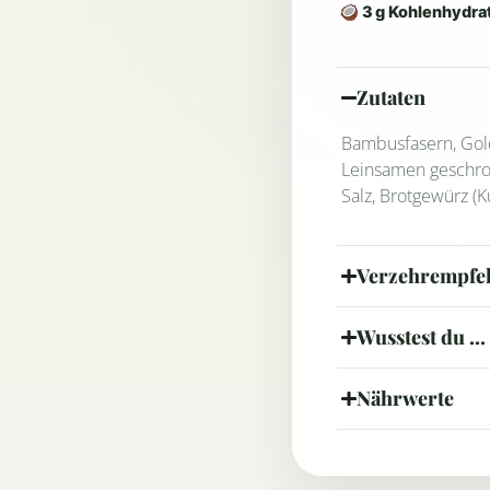
🥥 3 g Kohlenhydrat
Zutaten
Bambusfasern, Go
Leinsamen geschro
Salz, Brotgewürz (
Verzehrempfe
Wusstest du ...
Nährwerte