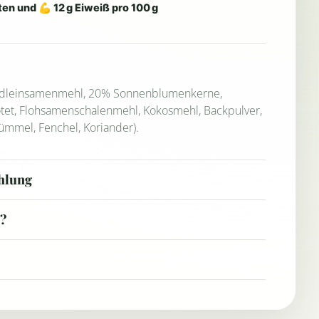
en und 💪 12 g Eiweiß pro 100 g
ldleinsamenmehl, 20% Sonnenblumenkerne,
tet, Flohsamenschalenmehl, Kokosmehl, Backpulver,
Kümmel, Fenchel, Koriander).
hlung
 ?