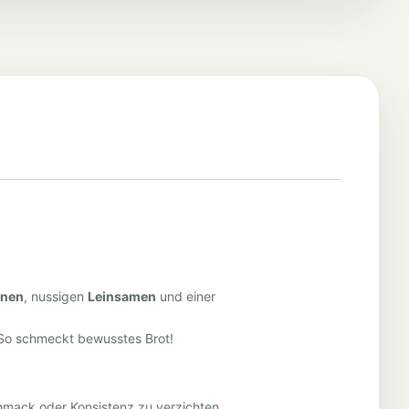
rnen
, nussigen
Leinsamen
und einer
. So schmeckt bewusstes Brot!
mack oder Konsistenz zu verzichten.