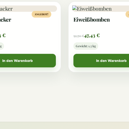
ANGEBOT!
cker
Eiweißbomben
3
€
47,43
€
52,70
€
kg
Gewicht: 1,5 kg
In den Warenkorb
In den Warenkorb