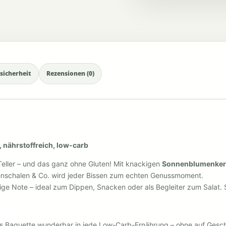
sicherheit
Rezensionen (0)
 nährstoffreich, low-carb
eller – und das ganz ohne Gluten! Mit knackigen
Sonnenblumenke
menschalen & Co. wird jeder Bissen zum echten Genussmoment.
zige Note – ideal zum Dippen, Snacken oder als Begleiter zum Salat
s Baguette wunderbar in jede Low-Carb-Ernährung – ohne auf Gesch