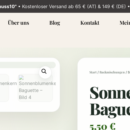
nuss10"
• Kostenloser Versand ab 65 € (AT) & 149 € (DE) 
Über uns
Blog
Kontakt
Mei
Start
Backmischungen
/
/ 
Sonn
Bague
5,50
€