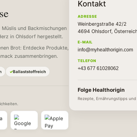
Kontakt
se
ADRESSE
Weinbergstraße 42/2
rb Müslis und Backmischungen
4694 Ohlsdorf, Österreic
rz in Ohlsdorf hergestellt.
E-MAIL
enen Brot: Entdecke Produkte,
info@myhealthorigin.com
chmack zusammenbringen.
TELEFON
+43 677 61028062
h
Ballaststoffreich
Folge Healthorigin
Rezepte, Ernährungstipps und e
chkeiten.