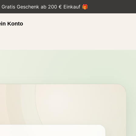
• Gratis Geschenk ab 200 € Einkauf 🎁
in Konto