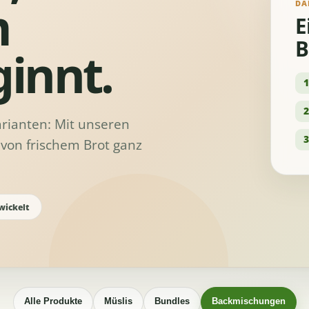
m
DA
E
B
innt.
1
2
rianten: Mit unseren
3
von frischem Brot ganz
wickelt
Alle Produkte
Müslis
Bundles
Backmischungen