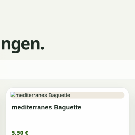
ungen.
mediterranes Baguette
5,50
€