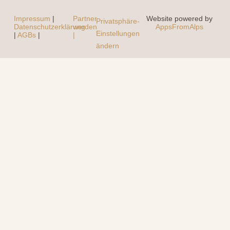
Impressum
|
Partner
Website powered by
Privatsphäre-
Datenschutzerklärung
werden
AppsFromAlps
Einstellungen
|
AGBs
|
|
ändern