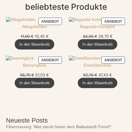
beliebteste Produkte
ANGEBOT
ANGEBOT
Alltagshelden
Baguette-Komplett
11,00
€
10,45
€
33,00
€
29,70
€
In den Warenkorb
In den Warenkorb
ANGEBOT
ANGEBOT
Beerenglück
Eiweißbomben
56,70
€
51,03
€
52,70
€
47,43
€
In den Warenkorb
In den Warenkorb
Neueste Posts
Fibermaxxing: Was steckt hinter dem Ballaststoff-Trend?