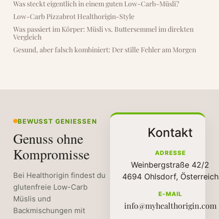
Was steckt eigentlich in einem guten Low-Carb-Müsli?
Warm ums Herz
Low-Carb Pizzabrot Healthorigin-Style
52,70
€
47,43
€
Was passiert im Körper: Müsli vs. Buttersemmel im direkten
Vergleich
Gesund, aber falsch kombiniert: Der stille Fehler am Morgen
PurplePower
18,90
€
BEWUSST GENIESSEN
Kontakt
Genuss ohne
Kompromisse
ADRESSE
Weinbergstraße 42/2
Bei Healthorigin findest du
4694 Ohlsdorf, Österreich
glutenfreie Low-Carb
E-MAIL
Müslis und
info@myhealthorigin.com
Backmischungen mit