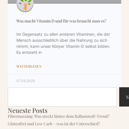
Warm ums Herz
52,70
€
47,43
€
Was macht Vitamin D und für was braucht man es?
Im Gegensatz zu allen anderen Vitaminen, die der
PurplePower
Mensch ausschließlich über die Nahrung zu sich
18,90
€
nimmt, kann unser Körper Vitamin-D selbst bilden.
Es entsteht in
Sonnenblumenkern Baguette
WEITERLESEN
5,50
€
07.09.2025
ChocoKiss
18,90
€
S
Neueste Posts
Entdeckerbox
Fibermaxxing: Was steckt hinter dem Ballaststoff-Trend?
79,90
€
65,00
€
Glutenfrei und Low Carb – was ist der Unterschied?