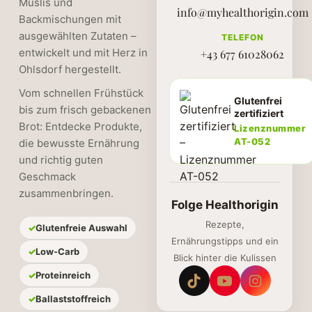
Müslis und
info@myhealthorigin.com
Backmischungen mit
ausgewählten Zutaten –
TELEFON
entwickelt und mit Herz in
+43 677 61028062
Ohlsdorf hergestellt.
Vom schnellen Frühstück
Glutenfrei
bis zum frisch gebackenen
zertifiziert
Brot: Entdecke Produkte,
Lizenznummer
AT-052
die bewusste Ernährung
und richtig guten
Geschmack
zusammenbringen.
Folge Healthorigin
Rezepte,
Glutenfreie Auswahl
Ernährungstipps und ein
Low-Carb
Blick hinter die Kulissen
Proteinreich
Ballaststoffreich