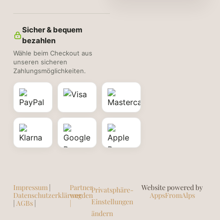
Sicher & bequem
bezahlen
Wähle beim Checkout aus
unseren sicheren
Zahlungsmöglichkeiten.
Impressum
|
Partner
Website powered by
Privatsphäre-
Datenschutzerklärung
werden
AppsFromAlps
Einstellungen
|
AGBs
|
|
ändern