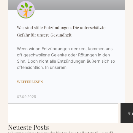
Nussknacker
52,70
€
47,43
€
Was sind stille Entzündungen: Die unterschätzte
Gefahr für unsere Gesundheit
Wenn wir an Entzündungen denken, kommen uns
oft geschwollene Gelenke oder Rötungen in den
Sinn. Doch nicht alle Entzündungen äußern sich so
offensichtlich. In unserem
WEITERLESEN
07.09.2025
Su
Neueste Posts